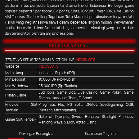
User Interface, membuat IndoSlots sebagai acuan standar terbaik di seluruh
platform situs penyedia layanan taruhan online di Indonesia. Berbagai game
populer seperti Sportbook, E-Sports, Slots, IDNSlot, Poker IDN, Live Casino,
MM Tangkas, Tembak Ikan, Togel dan Toto Macau dapat dimainkan hanya melalui
1 akun yang registrasinya hanya dalam beberapa langkah mudah. Kenyamanan
mutlak bermain di IndoSlot selalu terjaga berkat teknologi yang up to date
dan termonitor oleh tim ahli professional.
SELENGKAPNYA...
TENTANG SITUS TARUHAN SLOT ONLINE
INDOSLOTS
Website
INDOSLOTS
Mata Uang
Indonesia Rupiah (IDR)
Min Deposit
10.000 IDR (Rp/Rupiah)
Min Withdraw
25.000 IDR (Rp/Rupiah)
Judi bola, Game Slot, Live Casino, Game Poker, Game
Pilihan Game
Tembak Ikan, Judi Togel, E-Sport
Provider Slot
Pragmatic Play, PG Soft, IDNSlot, Spadegaming, CQ9,
Terbaik
Playtech, Microgaming
Gate of Olympus, Sweet Bonanza, Starlight Princess,
Game Slot Terbaik
Mahjong Ways, 5 Lion, Aztec Gam3
Dukungan Perangkat :
Keamanan Terjamin :