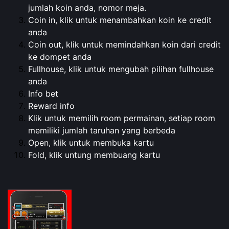
jumlah koin anda, nomor meja.
Coin in, klik untuk menambahkan koin ke credit
anda
Coin out, klik untuk memindahkan koin dari credit
ke dompet anda
Fullhouse, klik untuk mengubah pilihan fullhouse
anda
Info bet
Reward info
Klik untuk memilih room permainan, setiap room
memiliki jumlah taruhan yang berbeda
Open, klik untuk membuka kartu
Fold, klik untung membuang kartu