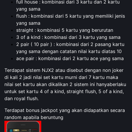
full house : kombinasi dari 3 kartu dan 2 kartu
yang sama
flush : kombinasi dari 5 kartu yang memiliki jenis
yang sama
straight : kombinasi 5 kartu yang berurutan
3 of a kind : kombinasi dari 3 kartu yang sama
2 pair ( 10 pair ) : kombinasi dari 2 pasang kartu
yang sama dengan catatan nilai kartu diatas 10
ace pair : kombinasi dari 2 kartu ace yang sama
Terdapat sistem NJX2 atau disebut dengan non joker
di kali 2 jadi nilai set kartu murni dari 7 kartu maka
nilai set kartu akan dikalikan 2 sistem ini hanyaberlaku
untuk set kartu 4 of a kind, straight flush, 5 of a kind,
dan royal flush.
Terdapat bonus jackpot yang akan didapatkan secara
random apabila beruntung