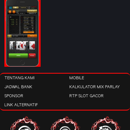
TENTANG KAMI
MOBILE
JADWAL BANK
KALKULATOR MIX PARLAY
SPONSOR
RTP SLOT GACOR
LINK ALTERNATIF