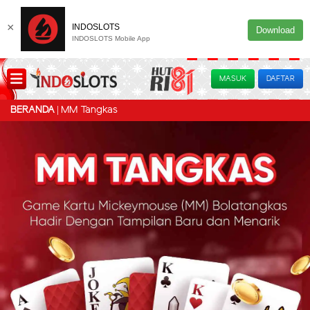
×
INDOSLOTS
Download
INDOSLOTS Mobile App
MASUK
DAFTAR
MM Tangkas
BERANDA