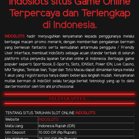
Indoslots situs Game Online
Terpercaya dan Terlengkap
di Indonesia.
INDOSLOTS
hadir menyuguhkan kenyamanan kepada penggunanya melalui
berbagai macam promo menarik, dengan memberikan pengalaman bermain
yang berkesan fantastis serta kemudahan antarmuka pengguna / Friendly
User Interface, membuat IndoSlots sebagai acuan standar terbaik di seluruh
platform situs penyedia layanan taruhan online di Indonesia. Berbagai game
populer seperti Sportbook, E-Sports, Slots, IDNSlot, Poker IDN, Live Casino,
MM Tangkas, Tembak Ikan, Togel dan Toto Macau dapat dimainkan hanya melalui
1 akun yang registrasinya hanya dalam beberapa langkah mudah. Kenyamanan
mutlak bermain di IndoSlot selalu terjaga berkat teknologi yang up to date
dan termonitor oleh tim ahli professional.
SELENGKAPNYA...
TENTANG SITUS TARUHAN SLOT ONLINE
INDOSLOTS
Website
INDOSLOTS
Mata Uang
Indonesia Rupiah (IDR)
Min Deposit
10.000 IDR (Rp/Rupiah)