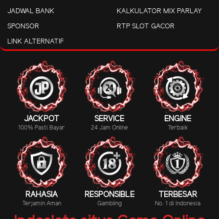
JADWAL BANK
KALKULATOR MIX PARLAY
SPONSOR
RTP SLOT GACOR
LINK ALTERNATIF
JACKPOT
SERVICE
ENGINE
100% Pasti Bayar
24 Jam Online
Terbaik
RAHASIA
RESPONSIBLE
TERBESAR
Terjamin Aman
Gambling
No. 1 di Indonesia