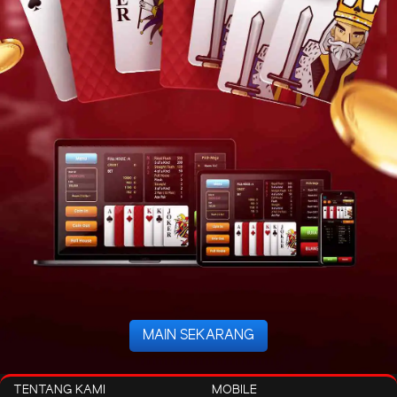
MAIN SEKARANG
TENTANG KAMI
MOBILE